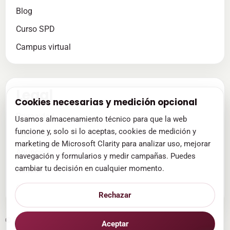
Blog
Curso SPD
Campus virtual
Legal
Cookies necesarias y medición opcional
Privacidad
Usamos almacenamiento técnico para que la web
funcione y, solo si lo aceptas, cookies de medición y
Términos
marketing de Microsoft Clarity para analizar uso, mejorar
Anuncios
navegación y formularios y medir campañas. Puedes
cambiar tu decisión en cualquier momento.
Gestión
Cookies
Rechazar
©
2026
Capacita Formación
Aceptar