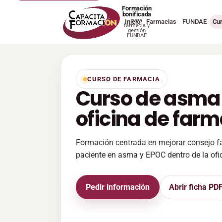
Formación
bonificada
para
Inicio
Farmacias
FUNDAE
Cu
farmacia y
gestión
FUNDAE
CURSO DE FARMACIA
Curso de asma 
oficina de far
Formación centrada en mejorar consejo 
paciente en asma y EPOC dentro de la ofi
Pedir información
Abrir ficha PD