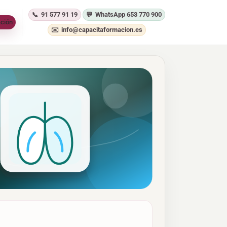
91 577 91 19
WhatsApp 653 770 900
·
ación
info@capacitaformacion.es