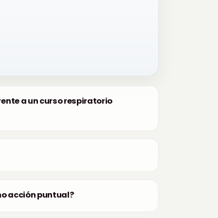
rente a un curso respiratorio
?
mo acción puntual?