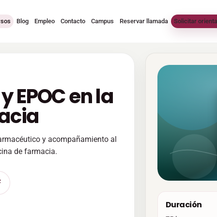
rsos
Blog
Empleo
Contacto
Campus
Reservar llamada
Solicitar orient
y EPOC en la
macia
farmacéutico y acompañamiento al
cina de farmacia.
F
Duración