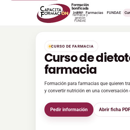
Formación
bonificada
para
Inicio
Farmacias
FUNDAE
Cu
farmacia y
gestión
FUNDAE
CURSO DE FARMACIA
Curso de dieto
farmacia
Formación para farmacias que quieren trab
y convertir nutrición en una conversación
Pedir información
Abrir ficha PD