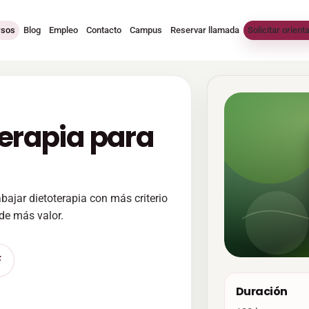
rsos
Blog
Empleo
Contacto
Campus
Reservar llamada
Solicitar orient
terapia para
ajar dietoterapia con más criterio
 de más valor.
F
Duración