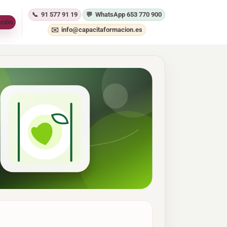
91 577 91 19
WhatsApp 653 770 900
·
ación
info@capacitaformacion.es